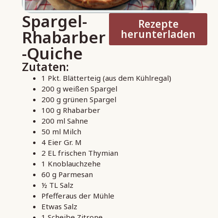
Spargel-
Rezepte
Rhabarber
herunterladen
-Quiche
Zutaten:
1 Pkt. Blätterteig (aus dem Kühlregal)
200 g weißen Spargel
200 g grünen Spargel
100 g Rhabarber
200 ml Sahne
50 ml Milch
4 Eier Gr. M
2 EL frischen Thymian
1 Knoblauchzehe
60 g Parmesan
½ TL Salz
Pfefferaus der Mühle
Etwas Salz
1 Scheibe Zitrone,