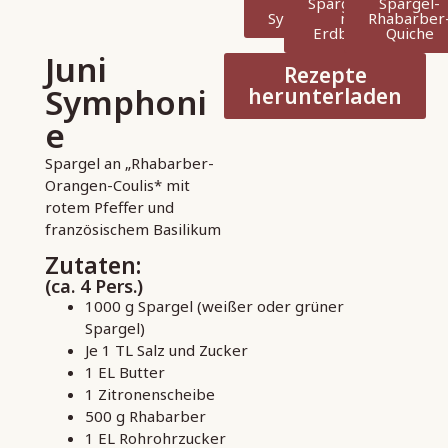
Juni
Spargelsalat
Spargel-
Symphonie
mit
Rhabarber
Erdbeeren
Quiche
Juni
Rezepte
Symphoni
herunterladen
e
Spargel an „Rhabarber-
Orangen-Coulis* mit
rotem Pfeffer und
französischem Basilikum
Zutaten:
(ca. 4 Pers.)
1000 g Spargel (weißer oder grüner
Spargel)
Je 1 TL Salz und Zucker
1 EL Butter
1 Zitronenscheibe
500 g Rhabarber
1 EL Rohrohrzucker